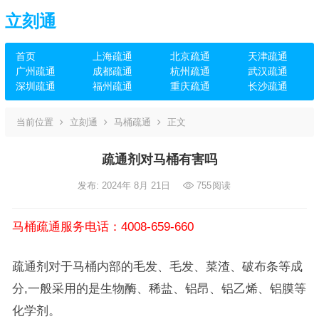
立刻通
首页
上海疏通
北京疏通
天津疏通
广州疏通
成都疏通
杭州疏通
武汉疏通
深圳疏通
福州疏通
重庆疏通
长沙疏通
当前位置
立刻通
马桶疏通
正文
疏通剂对马桶有害吗
发布: 2024年 8月 21日
755
阅读
马桶疏通服务电话：4008-659-660
疏通剂对于马桶内部的毛发、毛发、菜渣、破布条等成
分,一般采用的是生物酶、稀盐、铝昂、铝乙烯、铝膜等
化学剂。