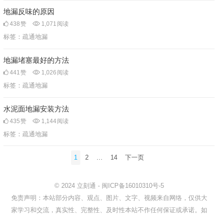
地漏反味的原因
438
赞
1,071
阅读
标签：
疏通地漏
地漏堵塞最好的方法
441
赞
1,026
阅读
标签：
疏通地漏
水泥面地漏安装方法
435
赞
1,144
阅读
标签：
疏通地漏
文
1
2
…
14
下一页
章
分
© 2024
立刻通
-
闽ICP备16010310号-5
页
免责声明：本站部分内容、观点、图片、文字、视频来自网络，仅供大
家学习和交流，真实性、完整性、及时性本站不作任何保证或承诺。如