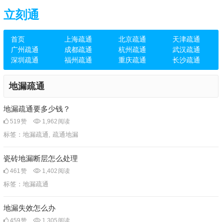
立刻通
首页
上海疏通
北京疏通
天津疏通
广州疏通
成都疏通
杭州疏通
武汉疏通
深圳疏通
福州疏通
重庆疏通
长沙疏通
地漏疏通
地漏疏通要多少钱？
519
赞
1,962
阅读
标签：
地漏疏通
,
疏通地漏
瓷砖地漏断层怎么处理
461
赞
1,402
阅读
标签：
地漏疏通
地漏失效怎么办
459
赞
1,305
阅读