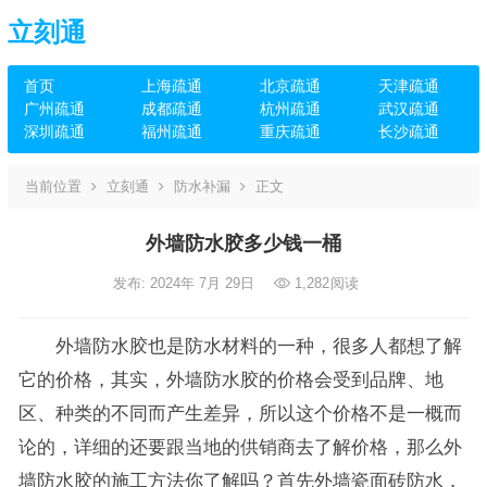
立刻通
首页
上海疏通
北京疏通
天津疏通
广州疏通
成都疏通
杭州疏通
武汉疏通
深圳疏通
福州疏通
重庆疏通
长沙疏通
当前位置
立刻通
防水补漏
正文
外墙防水胶多少钱一桶
发布: 2024年 7月 29日
1,282
阅读
外墙防水胶也是防水材料的一种，很多人都想了解
它的价格，其实，外墙防水胶的价格会受到品牌、地
区、种类的不同而产生差异，所以这个价格不是一概而
论的，详细的还要跟当地的供销商去了解价格，那么外
墙防水胶的施工方法你了解吗？首先外墙瓷面砖防水，