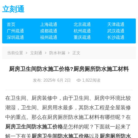
立刻通
首页
上海疏通
北京疏通
天津疏通
广州疏通
成都疏通
杭州疏通
武汉疏通
深圳疏通
福州疏通
重庆疏通
长沙疏通
当前位置
立刻通
防水补漏
正文
厨房卫生间防水施工价格?厨房厕所防水施工材料
发布: 2025年 6月 2日
1,822
阅读
在卫生间、厨房装修中，由于卫生间、厨房中环境比较
潮湿，卫生间、厨房用水最多，其防水工程是全屋装修
中的重点。那么在厨房厕所防水施工材料有哪些呢？在
厨房卫生间防水施工价格
是怎样的呢？下面就一起来了
解一下有关
厨房卫生间防水施工价格
以及
厨房厕所防水