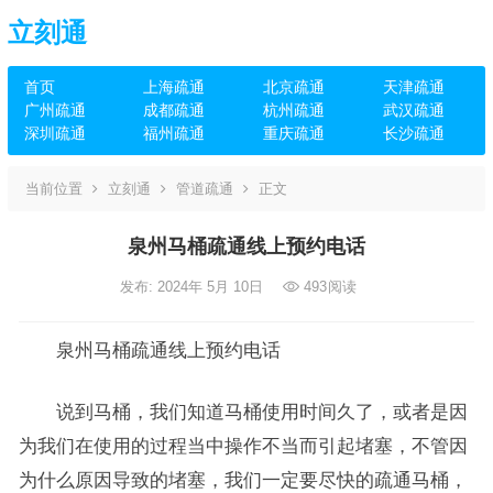
立刻通
首页
上海疏通
北京疏通
天津疏通
广州疏通
成都疏通
杭州疏通
武汉疏通
深圳疏通
福州疏通
重庆疏通
长沙疏通
当前位置
立刻通
管道疏通
正文
泉州马桶疏通线上预约电话
发布: 2024年 5月 10日
493
阅读
泉州马桶疏通线上预约电话
说到马桶，我们知道马桶使用时间久了，或者是因
为我们在使用的过程当中操作不当而引起堵塞，不管因
为什么原因导致的堵塞，我们一定要尽快的疏通马桶，