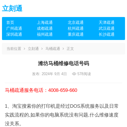
立刻通
首页
上海疏通
北京疏通
天津疏通
广州疏通
成都疏通
杭州疏通
武汉疏通
深圳疏通
福州疏通
重庆疏通
长沙疏通
当前位置
立刻通
马桶疏通
正文
潍坊马桶维修电话号码
发布: 2024年 9月 4日
578
阅读
马桶疏通服务电话：4008-659-660
1、淘宝搜索你的打印机是经过DOS系统服务以及日常
实践流程的,如果你的电脑系统没有问题,什么维修速度
没关系。