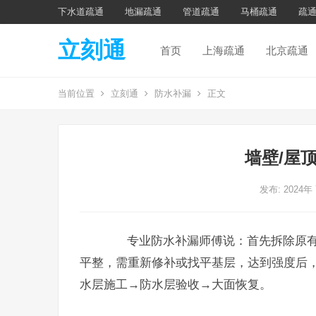
下水道疏通
地漏疏通
管道疏通
马桶疏通
疏
立刻通
首页
上海疏通
北京疏通
当前位置
立刻通
防水补漏
正文
墙壁/屋
发布: 2024年
专业防水补漏师傅说：首先拆除原有
平整，需重新修补或找平基层，达到强度后
水层施工→防水层验收→大面恢复。