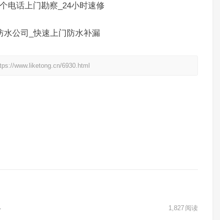
个电话上门勘察_24小时速修
防水公司_快速上门防水补漏
liketong.cn/6930.html
料
1,827
阅读