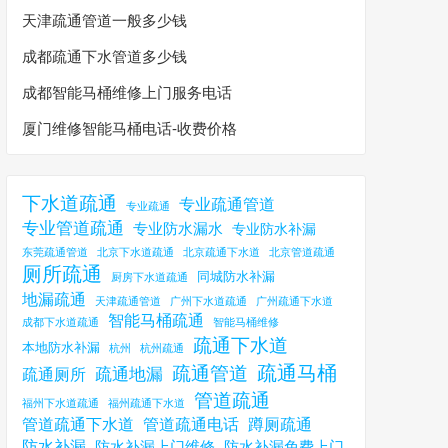
天津疏通管道一般多少钱
成都疏通下水管道多少钱
成都智能马桶维修上门服务电话
厦门维修智能马桶电话-收费价格
下水道疏通
专业疏通管道
专业疏通
专业管道疏通
专业防水漏水
专业防水补漏
东莞疏通管道
北京下水道疏通
北京疏通下水道
北京管道疏通
厕所疏通
同城防水补漏
厨房下水道疏通
地漏疏通
天津疏通管道
广州下水道疏通
广州疏通下水道
智能马桶疏通
成都下水道疏通
智能马桶维修
疏通下水道
本地防水补漏
杭州
杭州疏通
疏通马桶
疏通管道
疏通地漏
疏通厕所
管道疏通
福州下水道疏通
福州疏通下水道
管道疏通下水道
管道疏通电话
蹲厕疏通
防水补漏
防水补漏上门维修
防水补漏免费上门