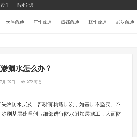
通资讯
防水补漏
天津疏通
广州疏通
成都疏通
杭州疏通
武汉疏通
顶渗漏水怎么办？
 7月 29日
972
阅读
失效防水层及上部所有构造层次，如基层不坚实、不
，涂刷基层处理剂→细部进行防水附加层施工→大面防