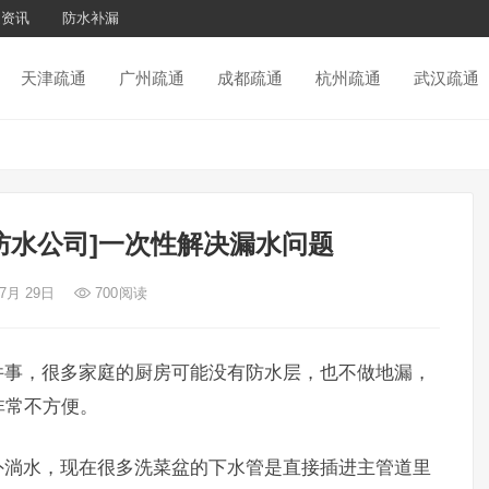
通资讯
防水补漏
天津疏通
广州疏通
成都疏通
杭州疏通
武汉疏通
防水公司]一次性解决漏水问题
 7月 29日
700
阅读
事，很多家庭的厨房可能没有防水层，也不做地漏，
非常不方便。
淌水，现在很多洗菜盆的下水管是直接插进主管道里