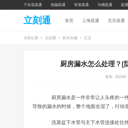
下水道疏通
地漏疏通
管道疏通
马桶疏通
疏
立刻通
首页
上海疏通
北京疏通
当前位置
立刻通
防水补漏
正文
厨房漏水怎么处理？[
发布: 2024年
厨房漏水是一件非常让人头疼的一件
导致的漏水的时候，整个地面全湿了，行动
洗菜盆下水管与主下水管连接处往外