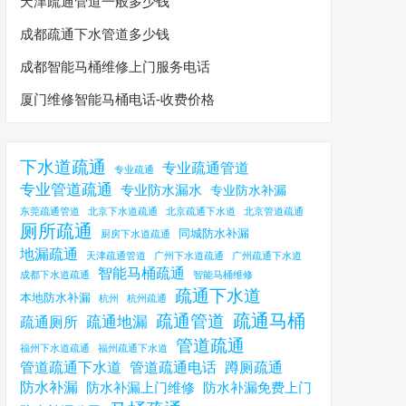
天津疏通管道一般多少钱
成都疏通下水管道多少钱
成都智能马桶维修上门服务电话
厦门维修智能马桶电话-收费价格
下水道疏通
专业疏通管道
专业疏通
专业管道疏通
专业防水漏水
专业防水补漏
东莞疏通管道
北京下水道疏通
北京疏通下水道
北京管道疏通
厕所疏通
同城防水补漏
厨房下水道疏通
地漏疏通
天津疏通管道
广州下水道疏通
广州疏通下水道
智能马桶疏通
成都下水道疏通
智能马桶维修
疏通下水道
本地防水补漏
杭州
杭州疏通
疏通马桶
疏通管道
疏通地漏
疏通厕所
管道疏通
福州下水道疏通
福州疏通下水道
管道疏通下水道
管道疏通电话
蹲厕疏通
防水补漏
防水补漏上门维修
防水补漏免费上门