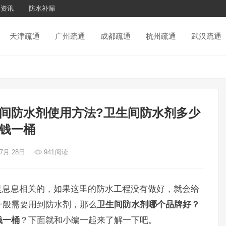
通资讯
防水补漏
天津疏通
广州疏通
成都疏通
杭州疏通
武汉疏通
间防水剂使用方法?卫生间防水剂多少
钱一桶
 7月 28日
941
阅读
是息息相关的，如果这里的防水工程没有做好，就会给
一般需要用到防水剂，那么
卫生间防水剂哪个品牌好？
钱一桶
？下面就和小编一起来了解一下吧。