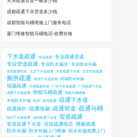
天津疏通管道一般多少钱
成都疏通下水管道多少钱
成都智能马桶维修上门服务电话
厦门维修智能马桶电话-收费价格
下水道疏通
专业疏通管道
专业疏通
专业管道疏通
专业防水漏水
专业防水补漏
东莞疏通管道
北京下水道疏通
北京疏通下水道
北京管道疏通
厕所疏通
同城防水补漏
厨房下水道疏通
地漏疏通
天津疏通管道
广州下水道疏通
广州疏通下水道
智能马桶疏通
成都下水道疏通
智能马桶维修
疏通下水道
本地防水补漏
杭州
杭州疏通
疏通马桶
疏通管道
疏通地漏
疏通厕所
管道疏通
福州下水道疏通
福州疏通下水道
管道疏通下水道
管道疏通电话
蹲厕疏通
防水补漏
防水补漏上门维修
防水补漏免费上门