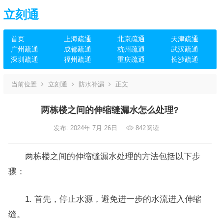
立刻通
首页
上海疏通
北京疏通
天津疏通
广州疏通
成都疏通
杭州疏通
武汉疏通
深圳疏通
福州疏通
重庆疏通
长沙疏通
当前位置
立刻通
防水补漏
正文
两栋楼之间的伸缩缝漏水怎么处理?
发布: 2024年 7月 26日
842
阅读
两栋楼之间的伸缩缝漏水处理的方法包括以下步
骤：
1. 首先，停止水源，避免进一步的水流进入伸缩
缝。