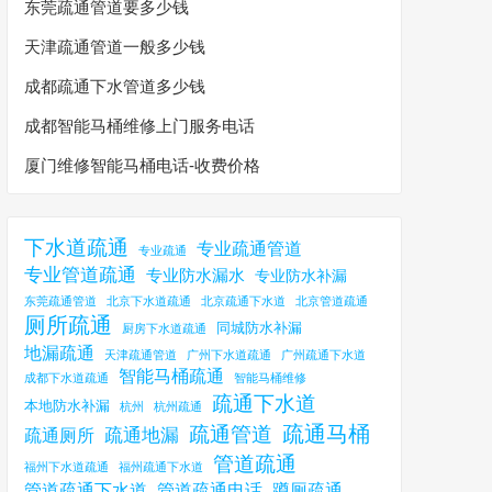
东莞疏通管道要多少钱
天津疏通管道一般多少钱
成都疏通下水管道多少钱
成都智能马桶维修上门服务电话
厦门维修智能马桶电话-收费价格
下水道疏通
专业疏通管道
专业疏通
专业管道疏通
专业防水漏水
专业防水补漏
东莞疏通管道
北京下水道疏通
北京疏通下水道
北京管道疏通
厕所疏通
同城防水补漏
厨房下水道疏通
地漏疏通
天津疏通管道
广州下水道疏通
广州疏通下水道
智能马桶疏通
成都下水道疏通
智能马桶维修
疏通下水道
本地防水补漏
杭州
杭州疏通
疏通马桶
疏通管道
疏通地漏
疏通厕所
管道疏通
福州下水道疏通
福州疏通下水道
管道疏通下水道
管道疏通电话
蹲厕疏通