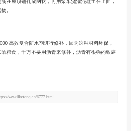
钢筋在屋顶铺扎成网状，再用泵车浇灌混凝土在上面，
盖物。
2000 高效复合防水剂进行修补，因为这种材料环保，
来晒粮食，千万不要用沥青来修补，沥青有很强的致癌
。
liketong.cn/6777.html