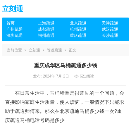
立刻通
首页
上海疏通
北京疏通
天津疏通
广州疏通
成都疏通
杭州疏通
武汉疏通
深圳疏通
福州疏通
重庆疏通
长沙疏通
当前位置
立刻通
管道疏通
正文
重庆成华区马桶疏通多少钱
发布: 2024年 7月 2日
621
阅读
在日常生活中，马桶堵塞是很常见的一个问题，会
直接影响家庭生活质量，使人烦恼，一般情况下只能求
助于疏通师傅来。那么在北京疏通马桶多少钱一次?重
庆疏通马桶电话号码是多少