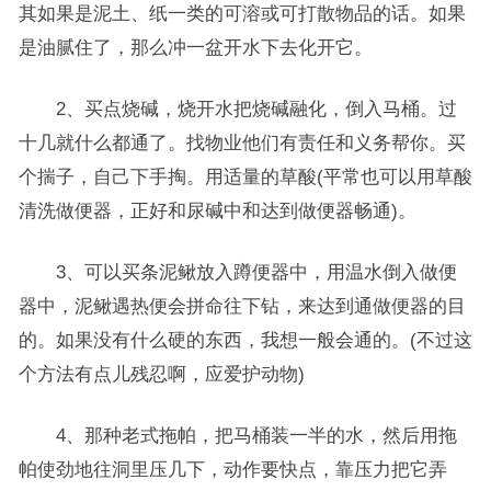
其如果是泥土、纸一类的可溶或可打散物品的话。如果
是油腻住了，那么冲一盆开水下去化开它。
2、买点烧碱，烧开水把烧碱融化，倒入马桶。过
十几就什么都通了。找物业他们有责任和义务帮你。买
个揣子，自己下手掏。用适量的草酸(平常也可以用草酸
清洗做便器，正好和尿碱中和达到做便器畅通)。
3、可以买条泥鳅放入蹲便器中，用温水倒入做便
器中，泥鳅遇热便会拼命往下钻，来达到通做便器的目
的。如果没有什么硬的东西，我想一般会通的。(不过这
个方法有点儿残忍啊，应爱护动物)
4、那种老式拖帕，把马桶装一半的水，然后用拖
帕使劲地往洞里压几下，动作要快点，靠压力把它弄