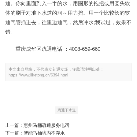
通。你向里面到入一半的水，用圆形的拖把或用圆头软
体的刷子对准下水道的洞～用力捣。用一个比较长的软
通气管插进去，往里边通气，然后冲水;我试过，效果不
错。
重庆成华区疏通电话 ：4008-659-660
本文来自网络，不代表立刻通立场，转载请注明出处：
https://www.liketong.cn/6394.html
疏通下水道
上一篇：
惠州马桶疏通服务电话
下一篇：
智能马桶坑内不存水