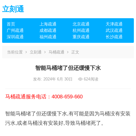
立刻通
首页
上海疏通
北京疏通
天津疏通
广州疏通
成都疏通
杭州疏通
武汉疏通
深圳疏通
福州疏通
重庆疏通
长沙疏通
当前位置
立刻通
马桶疏通
正文
智能马桶堵了但还缓慢下水
发布: 2024年 6月 30日
624
阅读
马桶疏通服务电话：4008-659-660
智能马桶堵了但还缓慢下水,有可能是因为马桶没有安装
污水,或者马桶没有安装好,导致马桶堵死了。