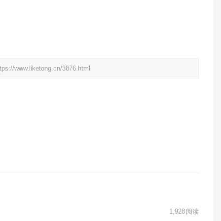
liketong.cn/3876.html
1,928
阅读