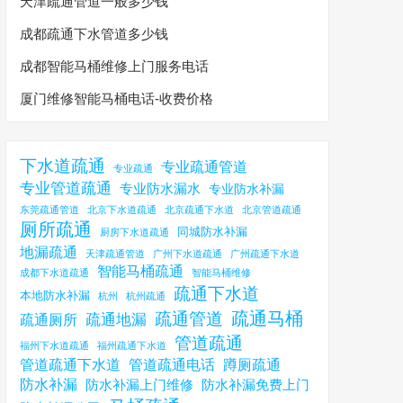
天津疏通管道一般多少钱
成都疏通下水管道多少钱
成都智能马桶维修上门服务电话
厦门维修智能马桶电话-收费价格
下水道疏通
专业疏通管道
专业疏通
专业管道疏通
专业防水漏水
专业防水补漏
东莞疏通管道
北京下水道疏通
北京疏通下水道
北京管道疏通
厕所疏通
同城防水补漏
厨房下水道疏通
地漏疏通
天津疏通管道
广州下水道疏通
广州疏通下水道
智能马桶疏通
成都下水道疏通
智能马桶维修
疏通下水道
本地防水补漏
杭州
杭州疏通
疏通马桶
疏通管道
疏通地漏
疏通厕所
管道疏通
福州下水道疏通
福州疏通下水道
管道疏通下水道
管道疏通电话
蹲厕疏通
防水补漏
防水补漏上门维修
防水补漏免费上门