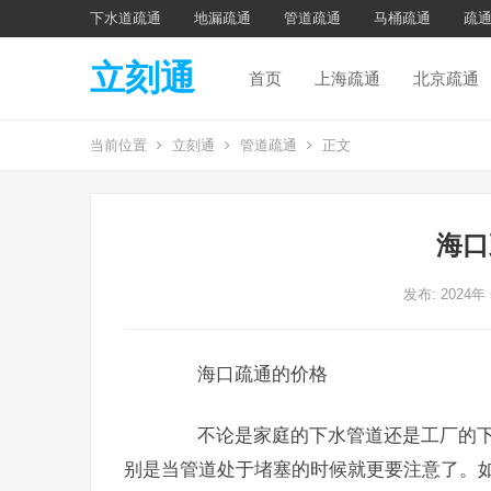
下水道疏通
地漏疏通
管道疏通
马桶疏通
疏
立刻通
首页
上海疏通
北京疏通
当前位置
立刻通
管道疏通
正文
海口
发布: 2024年
海口疏通的价格
不论是家庭的下水管道还是工厂的下
别是当管道处于堵塞的时候就更要注意了。