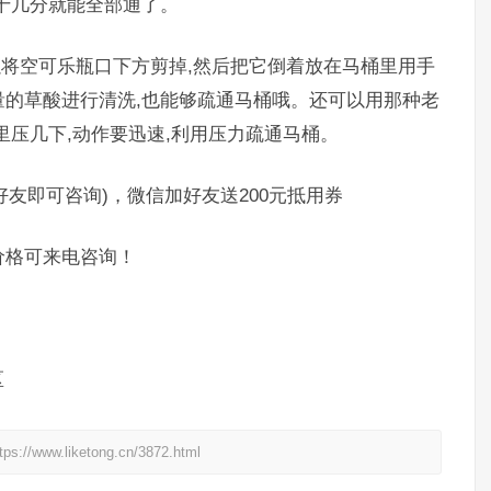
十几分就能全部通了。
将空可乐瓶口下方剪掉,然后把它倒着放在马桶里用手
的草酸进行清洗,也能够疏通马桶哦。还可以用那种老
里压几下,动作要迅速,利用压力疏通马桶。
好友即可咨询)，微信加好友送200元抵用券
格可来电咨询！
区
liketong.cn/3872.html