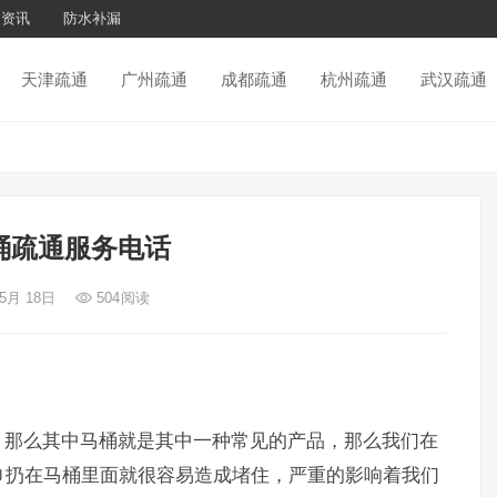
通资讯
防水补漏
天津疏通
广州疏通
成都疏通
杭州疏通
武汉疏通
桶疏通服务电话
 5月 18日
504
阅读
那么其中马桶就是其中一种常见的产品，那么我们在
巾扔在马桶里面就很容易造成堵住，严重的影响着我们