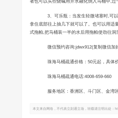
者也可以买些烧碱用开水融化倒入马桶中,过
3、可乐瓶：当发生轻微堵塞时,可以
拿住底部往上抽几下就可以了。也可以用适量
式拖帕,把马桶装一半的水后用拖帕使劲往洞
微信预约咨询:jdwx912(复制微信加
珠海马桶疏通价格：50元起，具体价
珠海马桶疏通电话:4008-659-660
服务地区：香洲区、斗门区、金湾
本文来自网络，不代表立刻通立场，转载请注明出处：https://www.