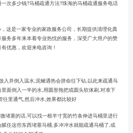
一次多少钱?马桶疏通方法?珠海的马桶疏通服务电话
，这是一家专业的家政服务公司，长期提供清理化粪
等服务多年来本着专业热忱的服务，深受广大用户的赞
，本月有优惠，欢迎来电咨询！
入并倒入温水,泥鳅遇热会拼命往下钻,以此来疏通马
里面倒入一半的水,用圆形拖把或圆头软体刷,对准下
管往里通气,然后冲水,效果都比较好
微堵塞的话,可以找一根半寸宽的竹条伸进马桶里进行
腻住这些东西堵塞马桶,多冲冲水就能疏通马桶了,或