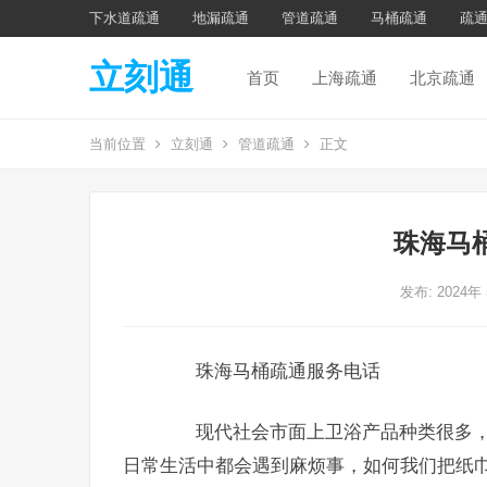
下水道疏通
地漏疏通
管道疏通
马桶疏通
疏
立刻通
首页
上海疏通
北京疏通
当前位置
立刻通
管道疏通
正文
珠海马
发布: 2024年
珠海马桶疏通服务电话
现代社会市面上卫浴产品种类很多，
日常生活中都会遇到麻烦事，如何我们把纸