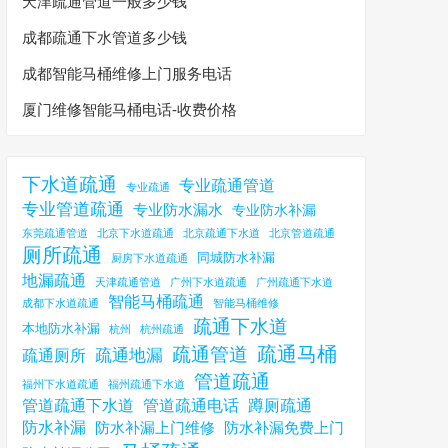
天津疏通管道一般多少钱
成都疏通下水管道多少钱
成都智能马桶维修上门服务电话
厦门维修智能马桶电话-收费价格
下水道疏通
专业疏通管道
专业疏通
专业管道疏通
专业防水漏水
专业防水补漏
东莞疏通管道
北京下水道疏通
北京疏通下水道
北京管道疏通
厕所疏通
同城防水补漏
厨房下水道疏通
地漏疏通
天津疏通管道
广州下水道疏通
广州疏通下水道
智能马桶疏通
成都下水道疏通
智能马桶维修
疏通下水道
本地防水补漏
杭州
杭州疏通
疏通马桶
疏通管道
疏通地漏
疏通厕所
管道疏通
福州下水道疏通
福州疏通下水道
管道疏通下水道
管道疏通电话
蹲厕疏通
防水补漏
防水补漏上门维修
防水补漏免费上门