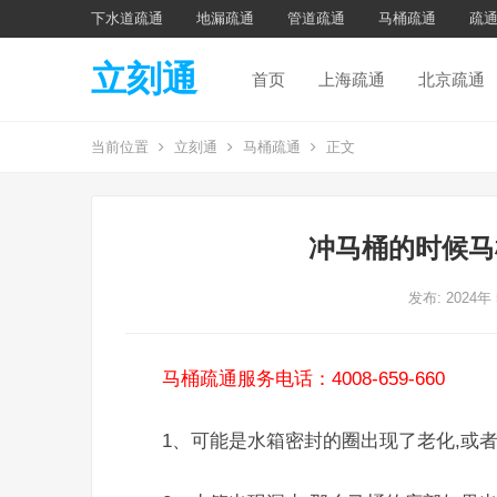
下水道疏通
地漏疏通
管道疏通
马桶疏通
疏
立刻通
首页
上海疏通
北京疏通
当前位置
立刻通
马桶疏通
正文
冲马桶的时候马
发布: 2024年
马桶疏通服务电话：4008-659-660
1、可能是水箱密封的圈出现了老化,或