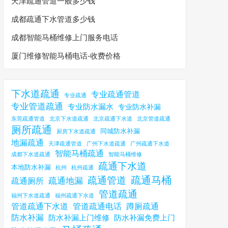
天津疏通管道一般多少钱
成都疏通下水管道多少钱
成都智能马桶维修上门服务电话
厦门维修智能马桶电话-收费价格
下水道疏通
专业疏通管道
专业疏通
专业管道疏通
专业防水漏水
专业防水补漏
东莞疏通管道
北京下水道疏通
北京疏通下水道
北京管道疏通
厕所疏通
同城防水补漏
厨房下水道疏通
地漏疏通
天津疏通管道
广州下水道疏通
广州疏通下水道
智能马桶疏通
成都下水道疏通
智能马桶维修
疏通下水道
本地防水补漏
杭州
杭州疏通
疏通马桶
疏通管道
疏通地漏
疏通厕所
管道疏通
福州下水道疏通
福州疏通下水道
管道疏通下水道
管道疏通电话
蹲厕疏通
防水补漏
防水补漏上门维修
防水补漏免费上门