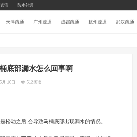
通资讯
防水补漏
天津疏通
广州疏通
成都疏通
杭州疏通
武汉疏通
桶底部漏水怎么回事啊
 5月 10日
512
阅读
者是松动之后,会导致马桶底部出现漏水的情况。