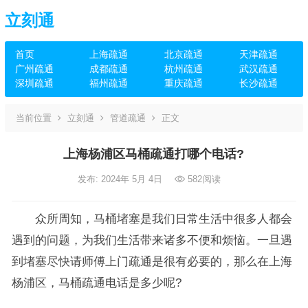
立刻通
首页
上海疏通
北京疏通
天津疏通
广州疏通
成都疏通
杭州疏通
武汉疏通
深圳疏通
福州疏通
重庆疏通
长沙疏通
当前位置
立刻通
管道疏通
正文
上海杨浦区马桶疏通打哪个电话?
发布: 2024年 5月 4日
582
阅读
众所周知，马桶堵塞是我们日常生活中很多人都会
遇到的问题，为我们生活带来诸多不便和烦恼。一旦遇
到堵塞尽快请师傅上门疏通是很有必要的，那么在上海
杨浦区，马桶疏通电话是多少呢?