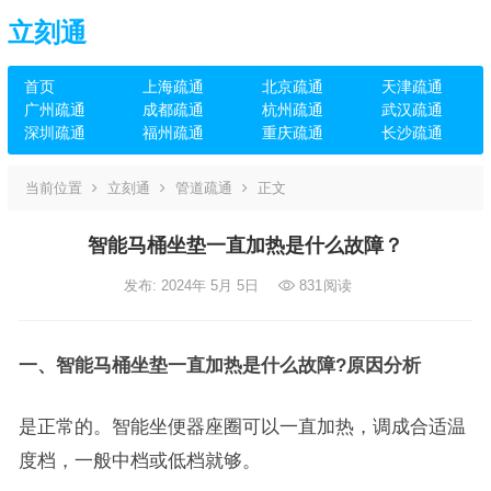
立刻通
首页
上海疏通
北京疏通
天津疏通
广州疏通
成都疏通
杭州疏通
武汉疏通
深圳疏通
福州疏通
重庆疏通
长沙疏通
当前位置
立刻通
管道疏通
正文
智能马桶坐垫一直加热是什么故障？
发布: 2024年 5月 5日
831
阅读
一、智能马桶坐垫一直加热是什么故障?原因分析
是正常的。智能坐便器座圈可以一直加热，调成合适温
度档，一般中档或低档就够。