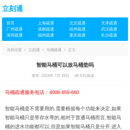
立刻通
首页
上海疏通
北京疏通
天津疏通
广州疏通
成都疏通
杭州疏通
武汉疏通
深圳疏通
福州疏通
重庆疏通
长沙疏通
当前位置
立刻通
马桶疏通
正文
智能马桶可以放马桶垫吗
发布: 2024年 7月 29日
631
阅读
马桶疏通服务电话：4008-659-660
智能马桶是不需要用的,需要根据每个功能来决定,如果
智能马桶只是带存水弯的,相对于普通马桶而言,智能马
桶的进水功能都可以,但是如果智能马桶只是分开,进入