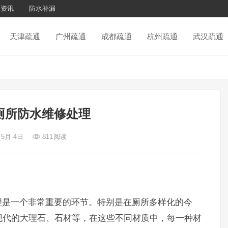
通资讯
防水补漏
天津疏通
广州疏通
成都疏通
杭州疏通
武汉疏通
厕所防水维修处理
 5月 4日
811
阅读
理是一个非常重要的环节。特别是在厕所多样化的今
现代的大理石、石材等，在这些不同材质中，每一种材