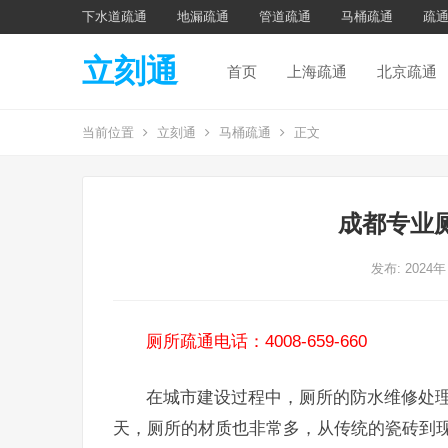
下水道疏通
地漏疏通
管道疏通
马桶疏通
疏
立刻通
首页
上海疏通
北京疏通
当前位置
立刻通
马桶疏通
正文
成都专业
发布: 2024年
厕所疏通电话：4008-659-660
在城市建设过程中，厕所的防水维修处
天，厕所的材质也非常多，从传统的瓷砖到