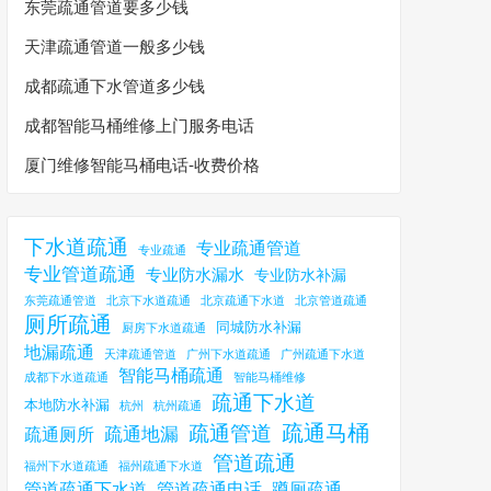
东莞疏通管道要多少钱
天津疏通管道一般多少钱
成都疏通下水管道多少钱
成都智能马桶维修上门服务电话
厦门维修智能马桶电话-收费价格
下水道疏通
专业疏通管道
专业疏通
专业管道疏通
专业防水漏水
专业防水补漏
东莞疏通管道
北京下水道疏通
北京疏通下水道
北京管道疏通
厕所疏通
同城防水补漏
厨房下水道疏通
地漏疏通
天津疏通管道
广州下水道疏通
广州疏通下水道
智能马桶疏通
成都下水道疏通
智能马桶维修
疏通下水道
本地防水补漏
杭州
杭州疏通
疏通马桶
疏通管道
疏通地漏
疏通厕所
管道疏通
福州下水道疏通
福州疏通下水道
管道疏通下水道
管道疏通电话
蹲厕疏通