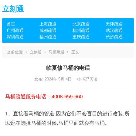
立刻通
首页
上海疏通
北京疏通
天津疏通
广州疏通
成都疏通
杭州疏通
武汉疏通
深圳疏通
福州疏通
重庆疏通
长沙疏通
当前位置
立刻通
马桶疏通
正文
临夏修马桶的电话
发布: 2024年 5月 4日
627
阅读
马桶疏通服务电话：4008-659-660
1、直接看马桶的管道,因为它们不会盲目的进行改装,所
以说在选择马桶的时候,马桶里面就会有马桶。