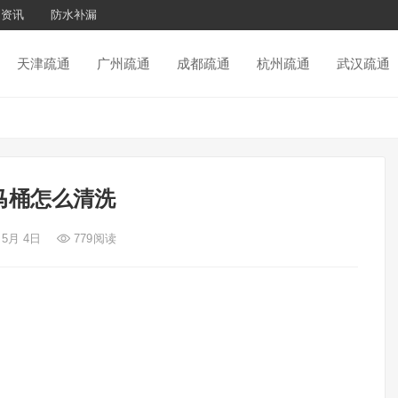
通资讯
防水补漏
天津疏通
广州疏通
成都疏通
杭州疏通
武汉疏通
马桶怎么清洗
 5月 4日
779
阅读