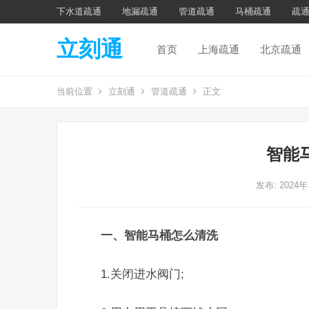
下水道疏通
地漏疏通
管道疏通
马桶疏通
疏
立刻通
首页
上海疏通
北京疏通
当前位置
立刻通
管道疏通
正文
智能
发布: 2024年
一、智能马桶怎么清洗
1.关闭进水阀门;