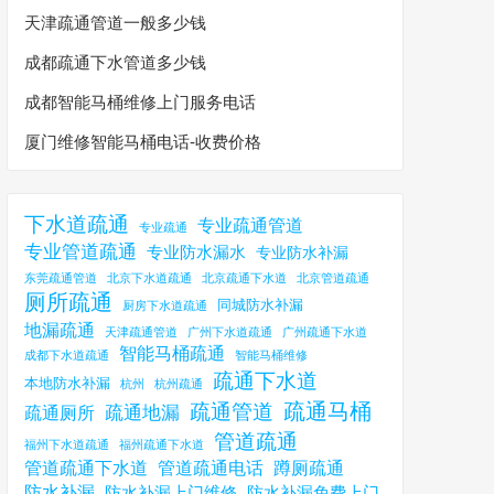
天津疏通管道一般多少钱
成都疏通下水管道多少钱
成都智能马桶维修上门服务电话
厦门维修智能马桶电话-收费价格
下水道疏通
专业疏通管道
专业疏通
专业管道疏通
专业防水漏水
专业防水补漏
东莞疏通管道
北京下水道疏通
北京疏通下水道
北京管道疏通
厕所疏通
同城防水补漏
厨房下水道疏通
地漏疏通
天津疏通管道
广州下水道疏通
广州疏通下水道
智能马桶疏通
成都下水道疏通
智能马桶维修
疏通下水道
本地防水补漏
杭州
杭州疏通
疏通马桶
疏通管道
疏通地漏
疏通厕所
管道疏通
福州下水道疏通
福州疏通下水道
管道疏通下水道
管道疏通电话
蹲厕疏通
防水补漏
防水补漏上门维修
防水补漏免费上门