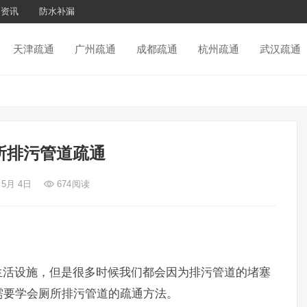
通资讯
防水补漏
天津疏通
广州疏通
成都疏通
杭州疏通
武汉疏通
所排污管道疏通
 5月 4日
674
阅读
生活设施，但是很多时候我们都会因为排污管道的堵塞
需要学会厕所排污管道的疏通方法。