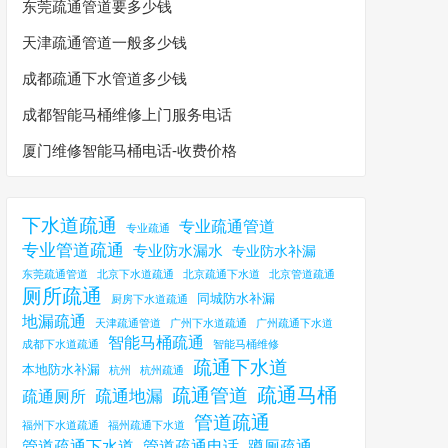
东莞疏通管道要多少钱
天津疏通管道一般多少钱
成都疏通下水管道多少钱
成都智能马桶维修上门服务电话
厦门维修智能马桶电话-收费价格
下水道疏通
专业疏通管道
专业疏通
专业管道疏通
专业防水漏水
专业防水补漏
东莞疏通管道
北京下水道疏通
北京疏通下水道
北京管道疏通
厕所疏通
同城防水补漏
厨房下水道疏通
地漏疏通
天津疏通管道
广州下水道疏通
广州疏通下水道
智能马桶疏通
成都下水道疏通
智能马桶维修
疏通下水道
本地防水补漏
杭州
杭州疏通
疏通马桶
疏通管道
疏通地漏
疏通厕所
管道疏通
福州下水道疏通
福州疏通下水道
管道疏通下水道
管道疏通电话
蹲厕疏通