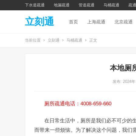
下水道疏通
地漏疏通
管道疏通
马桶疏通
疏
立刻通
首页
上海疏通
北京疏通
当前位置
立刻通
马桶疏通
正文
本地厕
发布: 2024年
厕所疏通电话：4008-659-660
在日常生活中，厕所是我们必不可少的
而带来一些烦恼。为了解决这个问题，我们