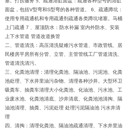
塞。打捞服务 5、疏通浴缸面盆：疏通各种型号的浴缸
面盆，包括V型弯和S型弯的各种管道。 6、疏通蹲坑：
使用专用疏通机和专用疏通剂疏通各类蹲坑堵塞。马桶
上门疏通 7 、屋顶防水：防水补漏 室内外防水、安装
上下水管道 管道改道换管
二、管道清洗：高压清洗疑难污水管道、市政管线、居
民楼房平房所有分管、立管、主管管线工厂管道清洗、
管道清洗清污。
三、化粪池清理：清理化粪池、隔油池、污泥池、化粪
池处理、下水井里油污杂物、清理各种沙井。大型环卫
吸粪车、抽粪车清理大小化粪池、化油池、污水池、工
业废水池、化粪池清底、沙井清底、化粪池池清掏、隔
油池清理、抽粪、污泥处理 处理污泥隔油池 污水井清
理
四、清掏：清理化粪池、隔油池疏通清理、下水井里油