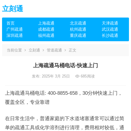
立刻通
首页
上海疏通
北京疏通
天津疏通
广州疏通
成都疏通
杭州疏通
武汉疏通
深圳疏通
福州疏通
重庆疏通
长沙疏通
当前位置
立刻通
管道疏通
正文
上海疏通马桶电话-快速上门
发布: 2025年 3月 25日
685
阅读
上海疏通马桶电话: 400-8855-658，30分钟快速上门，
覆盖全区，专业靠谱
在日常生活中，普通家庭的下水道堵塞通常可以通过简
单的疏通工具或化学溶剂进行清理，费用相对较低，通