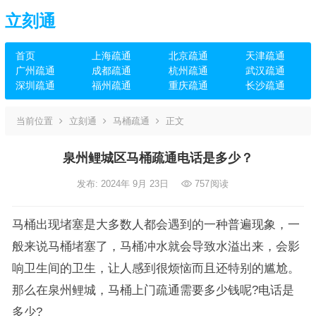
立刻通
首页
上海疏通
北京疏通
天津疏通
广州疏通
成都疏通
杭州疏通
武汉疏通
深圳疏通
福州疏通
重庆疏通
长沙疏通
当前位置
立刻通
马桶疏通
正文
泉州鲤城区马桶疏通电话是多少？
发布: 2024年 9月 23日
757
阅读
马桶出现堵塞是大多数人都会遇到的一种普遍现象，一
般来说马桶堵塞了，马桶冲水就会导致水溢出来，会影
响卫生间的卫生，让人感到很烦恼而且还特别的尴尬。
那么在泉州鲤城，马桶上门疏通需要多少钱呢?电话是
多少?