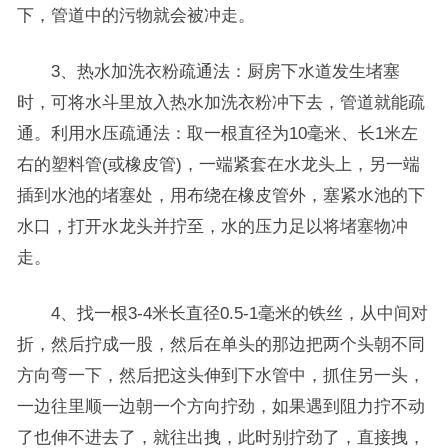
下，管道中的污物就会被冲走。
3、热水加洗衣粉疏通法：厨房下水道发生堵塞
时，可将水斗里放入热水加洗衣粉冲下去，管道就能疏
通。利用水压疏通法：取一根直径为10毫米、长1米左
右的塑料管(或橡皮管)，一端紧套在水龙头上，另一端
插到水池的堵塞处，用布绕在橡皮管外，塞紧水池的下
水口，打开水龙头并拧至，水的压力足以将堵塞物冲
走。
4、找一根3-4米长直径0.5-1毫米的铁丝，从中间对
折，然后拧成一股，然后在单头的那边把两个头朝不同
方向弯一下，然后把这头伸到下水管中，抓住另一头，
一边往里顺一边朝一个方向拧劲，如果遇到阻力拧不动
了也伸不进去了，就往出拽，此时别拧劲了，直接拽，