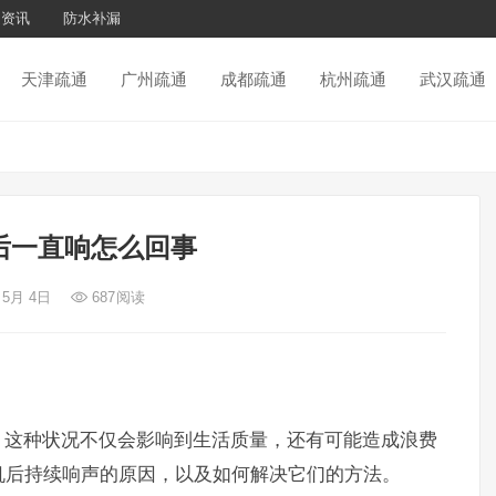
通资讯
防水补漏
天津疏通
广州疏通
成都疏通
杭州疏通
武汉疏通
后一直响怎么回事
 5月 4日
687
阅读
，这种状况不仅会影响到生活质量，还有可能造成浪费
机后持续响声的原因，以及如何解决它们的方法。