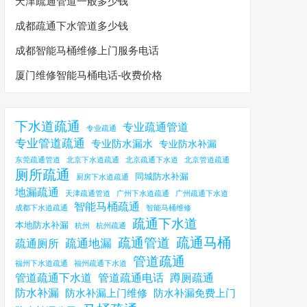
天津疏通管道一般多少钱
成都疏通下水管道多少钱
成都智能马桶维修上门服务电话
厦门维修智能马桶电话-收费价格
下水道疏通
专业疏通管道
专业疏通
专业管道疏通
专业防水漏水
专业防水补漏
东莞疏通管道
北京下水道疏通
北京疏通下水道
北京管道疏通
厕所疏通
同城防水补漏
厨房下水道疏通
地漏疏通
天津疏通管道
广州下水道疏通
广州疏通下水道
智能马桶疏通
成都下水道疏通
智能马桶维修
疏通下水道
本地防水补漏
杭州
杭州疏通
疏通马桶
疏通管道
疏通地漏
疏通厕所
管道疏通
福州下水道疏通
福州疏通下水道
管道疏通下水道
管道疏通电话
蹲厕疏通
防水补漏
防水补漏上门维修
防水补漏免费上门