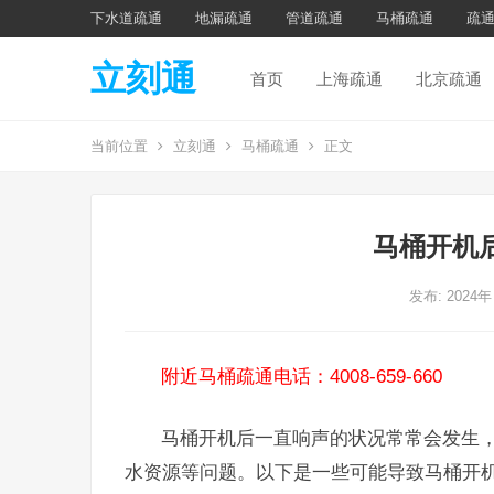
下水道疏通
地漏疏通
管道疏通
马桶疏通
疏
立刻通
首页
上海疏通
北京疏通
当前位置
立刻通
马桶疏通
正文
马桶开机
发布: 2024年
附近马桶疏通电话：4008-659-660
马桶开机后一直响声的状况常常会发生
水资源等问题。以下是一些可能导致马桶开