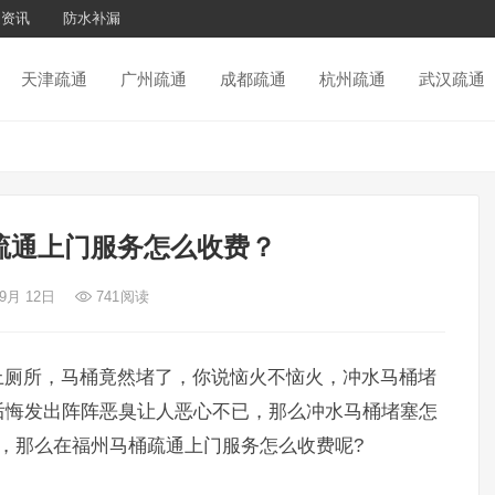
通资讯
防水补漏
天津疏通
广州疏通
成都疏通
杭州疏通
武汉疏通
疏通上门服务怎么收费？
 9月 12日
741
阅读
上厕所，马桶竟然堵了，你说恼火不恼火，冲水马桶堵
后悔发出阵阵恶臭让人恶心不已，那么冲水马桶堵塞怎
，那么在福州马桶疏通上门服务怎么收费呢?