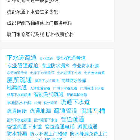
天津疏通管道一般多少钱
成都疏通下水管道多少钱
成都智能马桶维修上门服务电话
厦门维修智能马桶电话-收费价格
下水道疏通
专业疏通管道
专业疏通
专业管道疏通
专业防水漏水
专业防水补漏
东莞疏通管道
北京下水道疏通
北京疏通下水道
北京管道疏通
厕所疏通
同城防水补漏
厨房下水道疏通
地漏疏通
天津疏通管道
广州下水道疏通
广州疏通下水道
智能马桶疏通
成都下水道疏通
智能马桶维修
疏通下水道
本地防水补漏
杭州
杭州疏通
疏通马桶
疏通管道
疏通地漏
疏通厕所
管道疏通
福州下水道疏通
福州疏通下水道
管道疏通下水道
管道疏通电话
蹲厕疏通
防水补漏
防水补漏上门维修
防水补漏免费上门