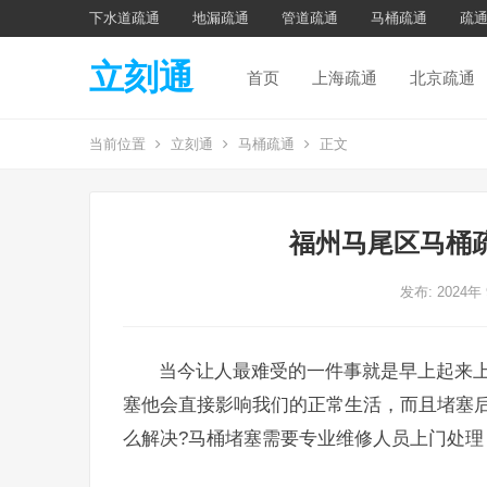
下水道疏通
地漏疏通
管道疏通
马桶疏通
疏
立刻通
首页
上海疏通
北京疏通
当前位置
立刻通
马桶疏通
正文
福州马尾区马桶
发布: 2024年
当今让人最难受的一件事就是早上起来
塞他会直接影响我们的正常生活，而且堵塞
么解决?马桶堵塞需要专业维修人员上门处理