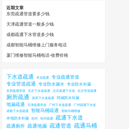
近期文章
东莞疏通管道要多少钱
天津疏通管道一般多少钱
成都疏通下水管道多少钱
成都智能马桶维修上门服务电话
厦门维修智能马桶电话-收费价格
下水道疏通
专业疏通管道
专业疏通
专业管道疏通
专业防水漏水
专业防水补漏
东莞疏通管道
北京下水道疏通
北京疏通下水道
北京管道疏通
厕所疏通
同城防水补漏
厨房下水道疏通
地漏疏通
天津疏通管道
广州下水道疏通
广州疏通下水道
智能马桶疏通
成都下水道疏通
智能马桶维修
疏通下水道
本地防水补漏
杭州
杭州疏通
疏通马桶
疏通管道
疏通地漏
疏通厕所