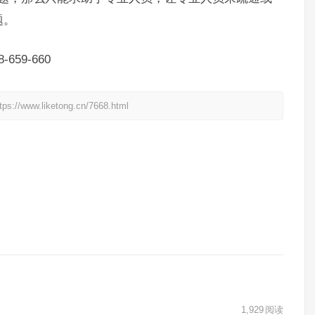
题。
59-660
liketong.cn/7668.html
1,929
阅读