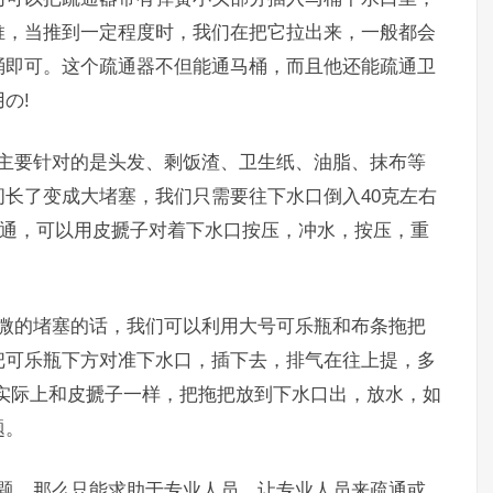
推，当推到一定程度时，我们在把它拉出来，一般都会
桶即可。这个疏通器不但能通马桶，而且他还能疏通卫
の!
要针对的是头发、剩饭渣、卫生纸、油脂、抹布等
长了变成大堵塞，我们只需要往下水口倒入40克左右
疏通，可以用皮搋子对着下水口按压，冲水，按压，重
的堵塞的话，我们可以利用大号可乐瓶和布条拖把
把可乐瓶下方对准下水口，插下去，排气在往上提，多
实际上和皮搋子一样，把拖把放到下水口出，放水，如
题。
，那么只能求助于专业人员，让专业人员来疏通或