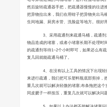
然后旋转疏通器手把，把疏通器慢慢的往进
把异物拉出来，我们在用钳子把异物夹出马
生间地漏、厨房水管、洗脸盆等地方。很好用
3、采用疏通剂来疏通马桶，疏通剂主
物品造成的堵塞，或者小堵塞长期不处理时间
的疏通剂等待1~2个小时即可，如果还么有
复几回就能疏通马桶了。
4、在没有以上工具的情况下出现轻微
来进行疏通，我们把可乐塑料瓶底部剪掉，
重几次就可以解决轻微的堵塞;布条拖把这个
同皮搋子一样按压，重复几次就可以解决问
5、如果以上办法都不能解决堵塞问题