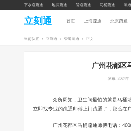
下水道疏通
地漏疏通
管道疏通
马桶疏通
疏
立刻通
首页
上海疏通
北京疏通
当前位置
立刻通
管道疏通
正文
广州花都区
发布: 2024年
众所周知，卫生间最怕的就是马桶堵
立即找专业的疏通师傅上门疏通了，那么在
广州花都区马桶疏通师傅电话：4008-6