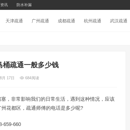
通资讯
防水补漏
天津疏通
广州疏通
成都疏通
杭州疏通
武汉疏通
马桶疏通一般多少钱
 8月 17日
684
阅读
塞，非常影响我们的日常生活，遇到这种情况，应该
广州花都区，疏通师傅的电话是多少呢?
59-660