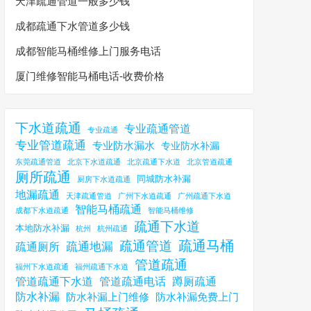
天津疏通管道一般多少钱
成都疏通下水管道多少钱
成都智能马桶维修上门服务电话
厦门维修智能马桶电话-收费价格
下水道疏通
专业疏通管道
专业疏通
专业管道疏通
专业防水漏水
专业防水补漏
东莞疏通管道
北京下水道疏通
北京疏通下水道
北京管道疏通
厕所疏通
同城防水补漏
厨房下水道疏通
地漏疏通
天津疏通管道
广州下水道疏通
广州疏通下水道
智能马桶疏通
成都下水道疏通
智能马桶维修
疏通下水道
本地防水补漏
杭州
杭州疏通
疏通马桶
疏通管道
疏通地漏
疏通厕所
管道疏通
福州下水道疏通
福州疏通下水道
管道疏通下水道
管道疏通电话
蹲厕疏通
防水补漏
防水补漏上门维修
防水补漏免费上门