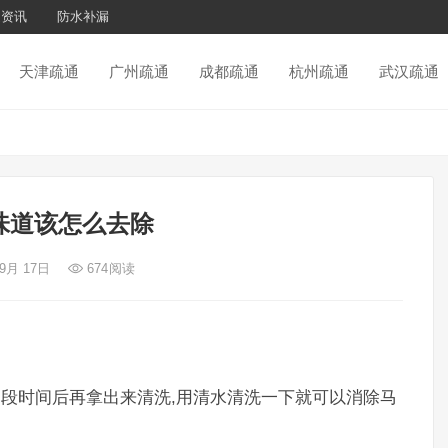
通资讯
防水补漏
天津疏通
广州疏通
成都疏通
杭州疏通
武汉疏通
味道该怎么去除
 9月 17日
674
阅读
一段时间后再拿出来清洗,用清水清洗一下就可以消除马