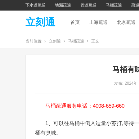
下水道疏通
地漏疏通
管道疏通
马桶疏通
疏
立刻通
首页
上海疏通
北京疏通
当前位置
立刻通
马桶疏通
正文
马桶有
发布: 2024年
马桶疏通服务电话：4008-659-660
1、可以往马桶中倒入适量小苏打,等待
桶有臭味。