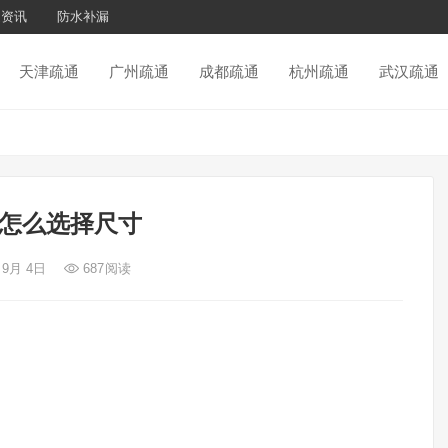
通资讯
防水补漏
天津疏通
广州疏通
成都疏通
杭州疏通
武汉疏通
怎么选择尺寸
 9月 4日
687
阅读