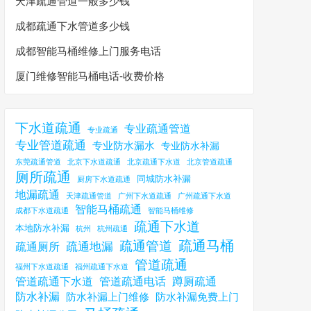
天津疏通管道一般多少钱
成都疏通下水管道多少钱
成都智能马桶维修上门服务电话
厦门维修智能马桶电话-收费价格
下水道疏通
专业疏通管道
专业疏通
专业管道疏通
专业防水漏水
专业防水补漏
东莞疏通管道
北京下水道疏通
北京疏通下水道
北京管道疏通
厕所疏通
同城防水补漏
厨房下水道疏通
地漏疏通
天津疏通管道
广州下水道疏通
广州疏通下水道
智能马桶疏通
成都下水道疏通
智能马桶维修
疏通下水道
本地防水补漏
杭州
杭州疏通
疏通马桶
疏通管道
疏通地漏
疏通厕所
管道疏通
福州下水道疏通
福州疏通下水道
管道疏通下水道
管道疏通电话
蹲厕疏通
防水补漏
防水补漏上门维修
防水补漏免费上门