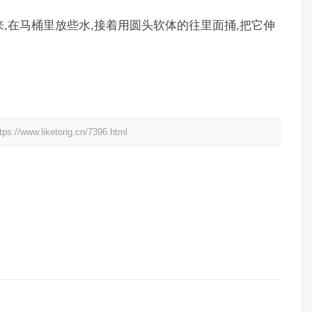
来,在马桶里放些水,接着用圆头软体的往里面捅,把它伸
。
liketong.cn/7396.html