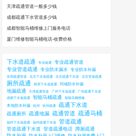
天津疏通管道一般多少钱
成都疏通下水管道多少钱
成都智能马桶维修上门服务电话
厦门维修智能马桶电话-收费价格
下水道疏通
专业疏通管道
专业疏通
专业管道疏通
专业防水漏水
专业防水补漏
东莞疏通管道
北京下水道疏通
北京疏通下水道
北京管道疏通
厕所疏通
同城防水补漏
厨房下水道疏通
地漏疏通
天津疏通管道
广州下水道疏通
广州疏通下水道
智能马桶疏通
成都下水道疏通
智能马桶维修
疏通下水道
本地防水补漏
杭州
杭州疏通
疏通马桶
疏通管道
疏通地漏
疏通厕所
管道疏通
福州下水道疏通
福州疏通下水道
管道疏通下水道
管道疏通电话
蹲厕疏通
防水补漏
防水补漏上门维修
防水补漏免费上门