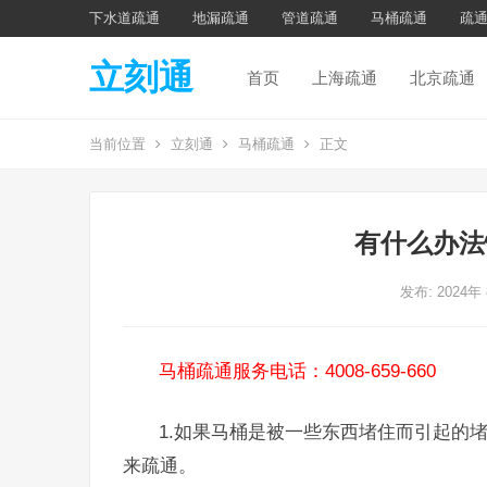
下水道疏通
地漏疏通
管道疏通
马桶疏通
疏
立刻通
首页
上海疏通
北京疏通
当前位置
立刻通
马桶疏通
正文
有什么办法
发布: 2024年
马桶疏通服务电话：4008-659-660
1.如果马桶是被一些东西堵住而引起的
来疏通。