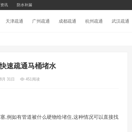
通资讯
防水补漏
天津疏通
广州疏通
成都疏通
杭州疏通
武汉疏通
快速疏通马桶堵水
 8月 31日
451
阅读
堵塞,例如有管道被什么硬物给堵住,这种情况可以直接找