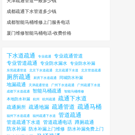
天津疏通管道一般多少钱
成都疏通下水管道多少钱
成都智能马桶维修上门服务电话
厦门维修智能马桶电话-收费价格
下水道疏通
专业疏通管道
专业疏通
专业管道疏通
专业防水漏水
专业防水补漏
东莞疏通管道
北京下水道疏通
北京疏通下水道
北京管道疏通
厕所疏通
同城防水补漏
厨房下水道疏通
地漏疏通
天津疏通管道
广州下水道疏通
广州疏通下水道
智能马桶疏通
成都下水道疏通
智能马桶维修
疏通下水道
本地防水补漏
杭州
杭州疏通
疏通马桶
疏通管道
疏通地漏
疏通厕所
管道疏通
福州下水道疏通
福州疏通下水道
管道疏通下水道
管道疏通电话
蹲厕疏通
防水补漏
防水补漏上门维修
防水补漏免费上门