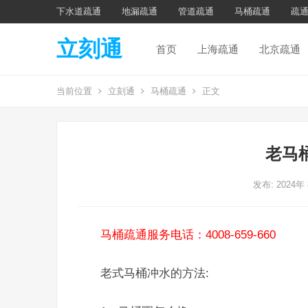
下水道疏通
地漏疏通
管道疏通
马桶疏通
疏
立刻通
首页
上海疏通
北京疏通
当前位置
立刻通
马桶疏通
正文
老马
发布: 2024年
马桶疏通服务电话：4008-659-660
老式马桶冲水的方法: