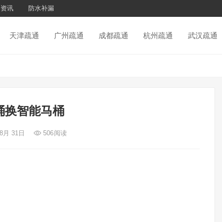
通资讯
防水补漏
天津疏通
广州疏通
成都疏通
杭州疏通
武汉疏通
桶换智能马桶
 8月 31日
506
阅读