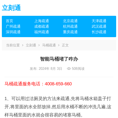
立刻通
首页
上海疏通
北京疏通
天津疏通
广州疏通
成都疏通
杭州疏通
武汉疏通
深圳疏通
福州疏通
重庆疏通
长沙疏通
当前位置
立刻通
马桶疏通
正文
智能马桶堵了咋办
发布: 2024年 8月 3日
508
阅读
马桶疏通服务电话：4008-659-660
1、可以用过洁厕灵的方法来疏通,先将马桶水箱盖子打
开,将里面的水全部放掉,然后用水桶不断的冲洗几遍,这
样马桶里面的水就会很容易的堵塞马桶。