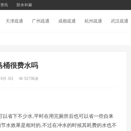
通资讯
防水补漏
天津疏通
广州疏通
成都疏通
杭州疏通
武汉疏通
马桶很费水吗
 8月 3日
527
阅读
可以省下不少水,平时在用完厕所后也可以省一些自来
桶的节水效果是相对的,不过在冲水的时候其耗费的水也不