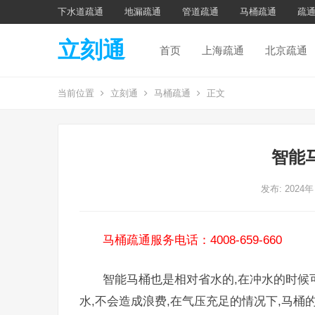
下水道疏通
地漏疏通
管道疏通
马桶疏通
疏
立刻通
首页
上海疏通
北京疏通
当前位置
立刻通
马桶疏通
正文
智能
发布: 2024年
马桶疏通服务电话：4008-659-660
智能马桶也是相对省水的,在冲水的时候
水,不会造成浪费,在气压充足的情况下,马