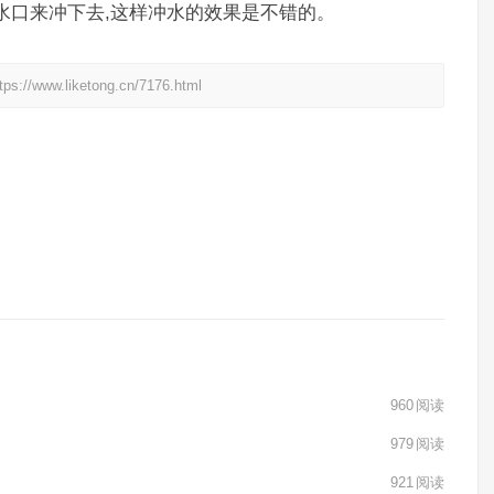
水口来冲下去,这样冲水的效果是不错的。
liketong.cn/7176.html
960
阅读
979
阅读
921
阅读