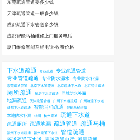
东莞疏通管道要多少钱
天津疏通管道一般多少钱
成都疏通下水管道多少钱
成都智能马桶维修上门服务电话
厦门维修智能马桶电话-收费价格
下水道疏通
专业疏通管道
专业疏通
专业管道疏通
专业防水漏水
专业防水补漏
东莞疏通管道
北京下水道疏通
北京疏通下水道
北京管道疏通
厕所疏通
同城防水补漏
厨房下水道疏通
地漏疏通
天津疏通管道
广州下水道疏通
广州疏通下水道
智能马桶疏通
成都下水道疏通
智能马桶维修
疏通下水道
本地防水补漏
杭州
杭州疏通
疏通马桶
疏通管道
疏通地漏
疏通厕所
管道疏通
福州下水道疏通
福州疏通下水道
管道疏通下水道
管道疏通电话
蹲厕疏通