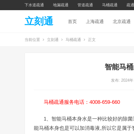
下水道疏通
地漏疏通
管道疏通
马桶疏通
疏
立刻通
首页
上海疏通
北京疏通
当前位置
立刻通
马桶疏通
正文
智能马桶
发布: 2024年
马桶疏通服务电话：4008-659-660
1、智能马桶本身水是一种比较好的除菌
能马桶本身也是可以加消毒液,所以它是属于