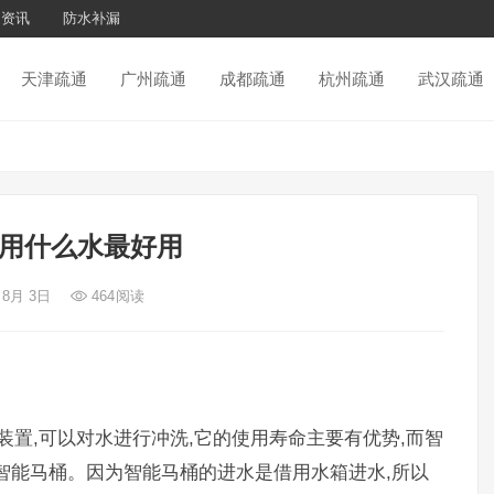
通资讯
防水补漏
天津疏通
广州疏通
成都疏通
杭州疏通
武汉疏通
用什么水最好用
 8月 3日
464
阅读
装置,可以对水进行冲洗,它的使用寿命主要有优势,而智
智能马桶。因为智能马桶的进水是借用水箱进水,所以