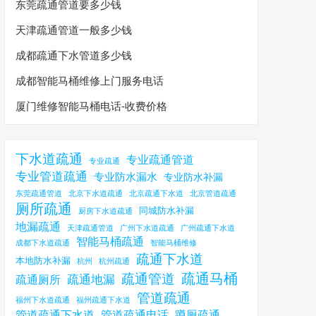
东莞疏通管道要多少钱
天津疏通管道一般多少钱
成都疏通下水管道多少钱
成都智能马桶维修上门服务电话
厦门维修智能马桶电话-收费价格
下水道疏通
专业疏通管道
专业疏通
专业管道疏通
专业防水漏水
专业防水补漏
东莞疏通管道
北京下水道疏通
北京疏通下水道
北京管道疏通
厕所疏通
同城防水补漏
厨房下水道疏通
地漏疏通
天津疏通管道
广州下水道疏通
广州疏通下水道
智能马桶疏通
成都下水道疏通
智能马桶维修
疏通下水道
本地防水补漏
杭州
杭州疏通
疏通马桶
疏通管道
疏通地漏
疏通厕所
管道疏通
福州下水道疏通
福州疏通下水道
管道疏通下水道
管道疏通电话
蹲厕疏通