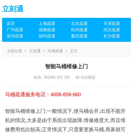
立刻通
首页
上海疏通
北京疏通
天津疏通
广州疏通
成都疏通
杭州疏通
武汉疏通
深圳疏通
福州疏通
重庆疏通
长沙疏通
当前位置
立刻通
马桶疏通
正文
智能马桶维修上门
发布: 2024年 8月 3日
614
阅读
马桶疏通服务电话：4008-659-660
智能马桶维修上门:一般情况下,便马桶会开,出现不能开
机的情况,大多是由于系统出现故障,维修难度大,而且维
修费用也比较高;正常情况下,只需要更换马桶,商家就可