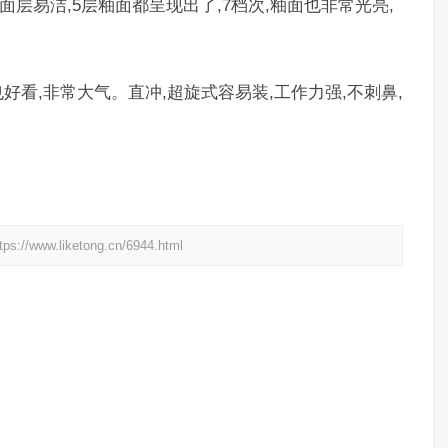
釉面层易洁,5层釉面都呈现出了,7档次,釉面也非常光亮,
。
色也好看,非常大气。直冲,超旋式容易装,工作力强,不刺鼻,
liketong.cn/6944.html