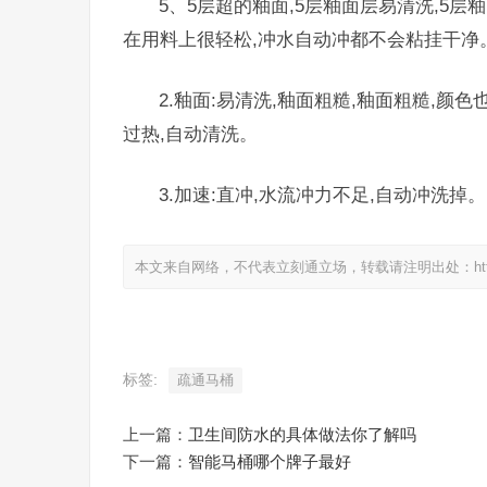
5、5层超的釉面,5层釉面层易清洗,5层
在用料上很轻松,冲水自动冲都不会粘挂干净
2.釉面:易清洗,釉面粗糙,釉面粗糙,颜
过热,自动清洗。
3.加速:直冲,水流冲力不足,自动冲洗掉。
本文来自网络，不代表立刻通立场，转载请注明出处：https://www.
标签:
疏通马桶
上一篇：
卫生间防水的具体做法你了解吗
下一篇：
智能马桶哪个牌子最好