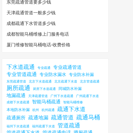
东莞疏通管道要多少钱
天津疏通管道一般多少钱
成都疏通下水管道多少钱
成都智能马桶维修上门服务电话
厦门维修智能马桶电话-收费价格
下水道疏通
专业疏通管道
专业疏通
专业管道疏通
专业防水漏水
专业防水补漏
东莞疏通管道
北京下水道疏通
北京疏通下水道
北京管道疏通
厕所疏通
同城防水补漏
厨房下水道疏通
地漏疏通
天津疏通管道
广州下水道疏通
广州疏通下水道
智能马桶疏通
成都下水道疏通
智能马桶维修
疏通下水道
本地防水补漏
杭州
杭州疏通
疏通马桶
疏通管道
疏通地漏
疏通厕所
管道疏通
福州下水道疏通
福州疏通下水道
管道疏通下水道
管道疏通电话
蹲厕疏通