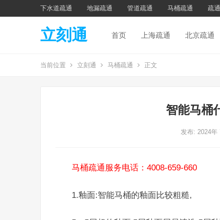
下水道疏通
地漏疏通
管道疏通
马桶疏通
疏
立刻通
首页
上海疏通
北京疏通
当前位置
立刻通
马桶疏通
正文
智能马桶
发布: 2024年
马桶疏通服务电话：4008-659-660
1.釉面:智能马桶的釉面比较粗糙,