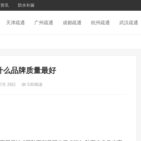
通资讯
防水补漏
天津疏通
广州疏通
成都疏通
杭州疏通
武汉疏通
什么品牌质量最好
 7月 29日
530
阅读