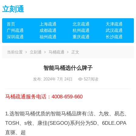
立刻通
首页
上海疏通
北京疏通
天津疏通
广州疏通
成都疏通
杭州疏通
武汉疏通
深圳疏通
福州疏通
重庆疏通
长沙疏通
当前位置
立刻通
马桶疏通
正文
智能马桶选什么牌子
发布: 2024年 7月 24日
527
阅读
马桶疏通服务电话：4008-659-660
1.选智能马桶优质的智能马桶品牌有:洁、九牧、易态、
TOSH、s牧、康佳(SEGOO)系列分为5D、6DLE.OPA
直驱、超