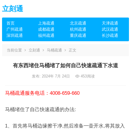
立刻通
首页
上海疏通
北京疏通
天津疏通
广州疏通
成都疏通
杭州疏通
武汉疏通
深圳疏通
福州疏通
重庆疏通
长沙疏通
当前位置
立刻通
马桶疏通
正文
有东西堵住马桶堵了如何自己快速疏通下水道
发布: 2024年 7月 24日
453
阅读
马桶疏通服务电话：4008-659-660
马桶堵住了自己快速疏通的办法:
1、首先将马桶边缘擦干净,然后准备一壶开水,将其放入