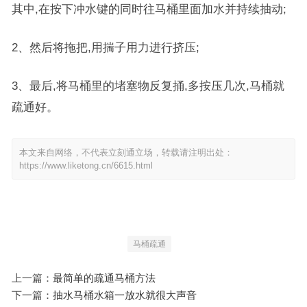
其中,在按下冲水键的同时往马桶里面加水并持续抽动;
2、然后将拖把,用揣子用力进行挤压;
3、最后,将马桶里的堵塞物反复捅,多按压几次,马桶就
疏通好。
本文来自网络，不代表立刻通立场，转载请注明出处：
https://www.liketong.cn/6615.html
马桶疏通
上一篇：
最简单的疏通马桶方法
下一篇：
抽水马桶水箱一放水就很大声音