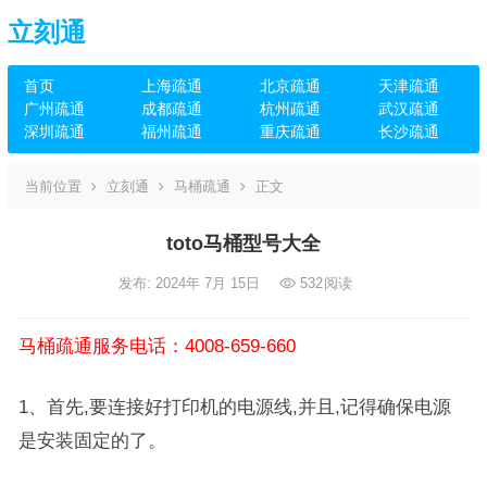
立刻通
首页
上海疏通
北京疏通
天津疏通
广州疏通
成都疏通
杭州疏通
武汉疏通
深圳疏通
福州疏通
重庆疏通
长沙疏通
当前位置
立刻通
马桶疏通
正文
toto马桶型号大全
发布: 2024年 7月 15日
532
阅读
马桶疏通服务电话：4008-659-660
1、首先,要连接好打印机的电源线,并且,记得确保电源
是安装固定的了。