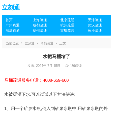
立刻通
首页
上海疏通
北京疏通
天津疏通
广州疏通
成都疏通
杭州疏通
武汉疏通
深圳疏通
福州疏通
重庆疏通
长沙疏通
当前位置
立刻通
马桶疏通
正文
水把马桶堵了
发布: 2024年 7月 15日
486
阅读
马桶疏通服务电话：4008-659-660
水被缓慢下水,可以试试以下方法解决:
1、用一个矿泉水瓶,倒入到矿泉水瓶中,用矿泉水瓶的外