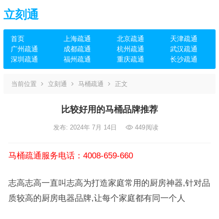
立刻通
首页
上海疏通
北京疏通
天津疏通
广州疏通
成都疏通
杭州疏通
武汉疏通
深圳疏通
福州疏通
重庆疏通
长沙疏通
当前位置
立刻通
马桶疏通
正文
比较好用的马桶品牌推荐
发布: 2024年 7月 14日
449
阅读
马桶疏通服务电话：4008-659-660
志高志高一直叫志高为打造家庭常用的厨房神器,针对品
质较高的厨房电器品牌,让每个家庭都有同一个人