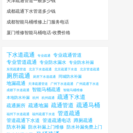
天津疏通管道一般多少钱
成都疏通下水管道多少钱
成都智能马桶维修上门服务电话
厦门维修智能马桶电话-收费价格
下水道疏通
专业疏通管道
专业疏通
专业管道疏通
专业防水漏水
专业防水补漏
东莞疏通管道
北京下水道疏通
北京疏通下水道
北京管道疏通
厕所疏通
同城防水补漏
厨房下水道疏通
地漏疏通
天津疏通管道
广州下水道疏通
广州疏通下水道
智能马桶疏通
成都下水道疏通
智能马桶维修
疏通下水道
本地防水补漏
杭州
杭州疏通
疏通马桶
疏通管道
疏通地漏
疏通厕所
管道疏通
福州下水道疏通
福州疏通下水道
管道疏通下水道
管道疏通电话
蹲厕疏通
防水补漏
防水补漏上门维修
防水补漏免费上门