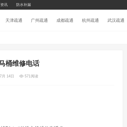
通资讯
防水补漏
天津疏通
广州疏通
成都疏通
杭州疏通
武汉疏通
o马桶维修电话
 7月 14日
571
阅读