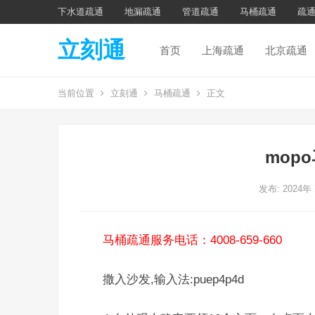
下水道疏通
地漏疏通
管道疏通
马桶疏通
疏
立刻通
首页
上海疏通
北京疏通
当前位置
立刻通
马桶疏通
正文
mop
发布: 2024年
马桶疏通服务电话：4008-659-660
撒入沙发,输入法:puep4p4d