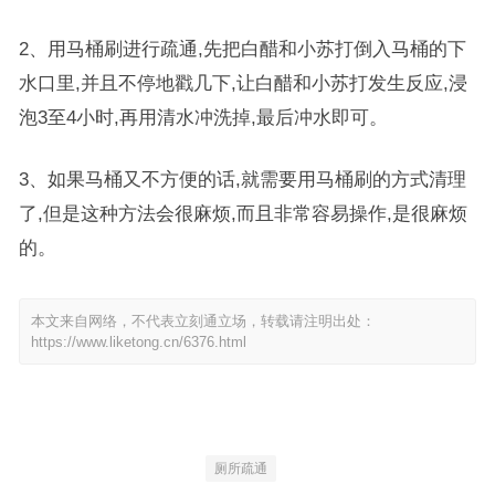
2、用马桶刷进行疏通,先把白醋和小苏打倒入马桶的下
水口里,并且不停地戳几下,让白醋和小苏打发生反应,浸
泡3至4小时,再用清水冲洗掉,最后冲水即可。
3、如果马桶又不方便的话,就需要用马桶刷的方式清理
了,但是这种方法会很麻烦,而且非常容易操作,是很麻烦
的。
本文来自网络，不代表立刻通立场，转载请注明出处：
https://www.liketong.cn/6376.html
厕所疏通