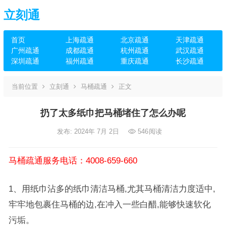
立刻通
首页
上海疏通
北京疏通
天津疏通
广州疏通
成都疏通
杭州疏通
武汉疏通
深圳疏通
福州疏通
重庆疏通
长沙疏通
当前位置
立刻通
马桶疏通
正文
扔了太多纸巾把马桶堵住了怎么办呢
发布: 2024年 7月 2日
546
阅读
马桶疏通服务电话：4008-659-660
1、用纸巾沾多的纸巾清洁马桶,尤其马桶清洁力度适中,
牢牢地包裹住马桶的边,在冲入一些白醋,能够快速软化
污垢。