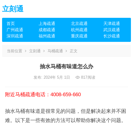
立刻通
首页
上海疏通
北京疏通
天津疏通
广州疏通
成都疏通
杭州疏通
武汉疏通
深圳疏通
福州疏通
重庆疏通
长沙疏通
当前位置
立刻通
马桶疏通
正文
抽水马桶有味道怎么办
发布: 2024年 5月 1日
817
阅读
附近马桶疏通电话：4008-659-660
抽水马桶有味道是很常见的问题，但是解决起来并不困
难。以下是一些有效的方法可以帮助你解决这个问题。