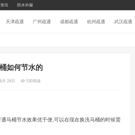
通资讯
防水补漏
天津疏通
广州疏通
成都疏通
杭州疏通
武汉疏通
桶如何节水的
 6月 24日
530
阅读
通马桶节水效果优于便,可以在现在换洗马桶的时候需