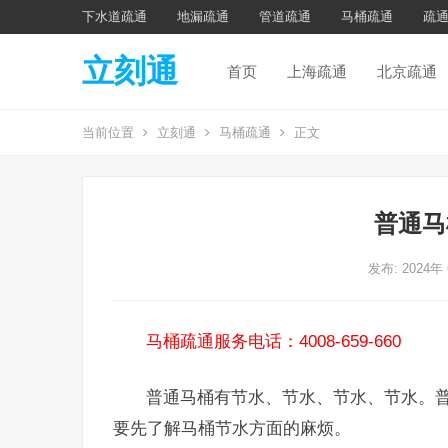
下水道疏通
地漏疏通
管道疏通
马桶疏通
疏
立刻通
首页
上海疏通
北京疏通
当前位置
立刻通
马桶疏通
正文
普通马
发布: 2024年
马桶疏通服务电话：4008-659-660
普通马桶有节水、节水、节水、节水。普
要先了解马桶节水方面的麻烦。