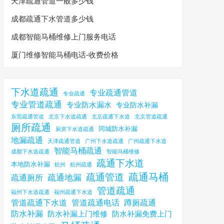
天津疏通管道一般多少钱
成都疏通下水管道多少钱
成都智能马桶维修上门服务电话
厦门维修智能马桶电话-收费价格
下水道疏通
专业疏通管道
专业疏通
专业管道疏通
专业防水漏水
专业防水补漏
东莞疏通管道
北京下水道疏通
北京疏通下水道
北京管道疏通
厕所疏通
同城防水补漏
厨房下水道疏通
地漏疏通
天津疏通管道
广州下水道疏通
广州疏通下水道
智能马桶疏通
成都下水道疏通
智能马桶维修
疏通下水道
本地防水补漏
杭州
杭州疏通
疏通马桶
疏通管道
疏通地漏
疏通厕所
管道疏通
福州下水道疏通
福州疏通下水道
管道疏通下水道
管道疏通电话
蹲厕疏通
防水补漏
防水补漏上门维修
防水补漏免费上门