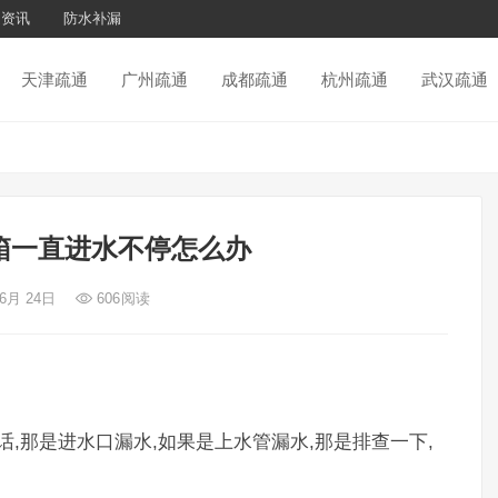
通资讯
防水补漏
天津疏通
广州疏通
成都疏通
杭州疏通
武汉疏通
箱一直进水不停怎么办
 6月 24日
606
阅读
,那是进水口漏水,如果是上水管漏水,那是排查一下,