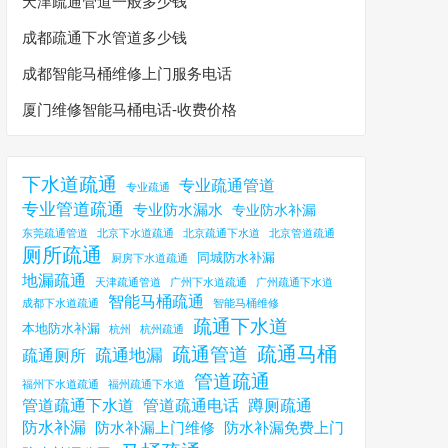
天津疏通管道一般多少钱
成都疏通下水管道多少钱
成都智能马桶维修上门服务电话
厦门维修智能马桶电话-收费价格
下水道疏通
专业疏通管道
专业疏通
专业管道疏通
专业防水漏水
专业防水补漏
东莞疏通管道
北京下水道疏通
北京疏通下水道
北京管道疏通
厕所疏通
同城防水补漏
厨房下水道疏通
地漏疏通
天津疏通管道
广州下水道疏通
广州疏通下水道
智能马桶疏通
成都下水道疏通
智能马桶维修
疏通下水道
本地防水补漏
杭州
杭州疏通
疏通马桶
疏通管道
疏通地漏
疏通厕所
管道疏通
福州下水道疏通
福州疏通下水道
管道疏通下水道
管道疏通电话
蹲厕疏通
防水补漏
防水补漏上门维修
防水补漏免费上门