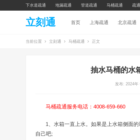
下水道疏通
地漏疏通
管道疏通
马桶疏通
疏
立刻通
首页
上海疏通
北京疏通
当前位置
立刻通
马桶疏通
正文
抽水马桶的水
发布: 2024年
马桶疏通服务电话：4008-659-660
1、水箱一直上水。如果是上水箱侧面的话
自己吧;