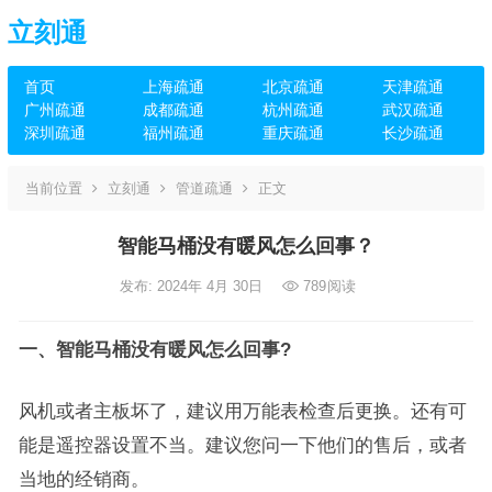
立刻通
首页
上海疏通
北京疏通
天津疏通
广州疏通
成都疏通
杭州疏通
武汉疏通
深圳疏通
福州疏通
重庆疏通
长沙疏通
当前位置
立刻通
管道疏通
正文
智能马桶没有暖风怎么回事？
发布: 2024年 4月 30日
789
阅读
一、智能马桶没有暖风怎么回事?
风机或者主板坏了，建议用万能表检查后更换。还有可
能是遥控器设置不当。建议您问一下他们的售后，或者
当地的经销商。