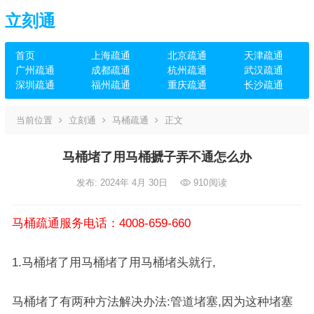
立刻通
首页
上海疏通
北京疏通
天津疏通
广州疏通
成都疏通
杭州疏通
武汉疏通
深圳疏通
福州疏通
重庆疏通
长沙疏通
当前位置
立刻通
马桶疏通
正文
马桶堵了用马桶搋子弄不通怎么办
发布: 2024年 4月 30日
910
阅读
马桶疏通服务电话：4008-659-660
1.马桶堵了用马桶堵了用马桶堵头就行,
马桶堵了有两种方法解决办法:管道堵塞,因为这种堵塞