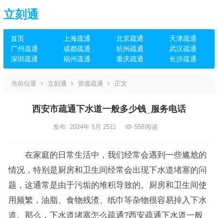
立刻通
首页
上海疏通
北京疏通
天津疏通
广州疏通
成都疏通
杭州疏通
武汉疏通
深圳疏通
福州疏通
重庆疏通
长沙疏通
当前位置
立刻通
管道疏通
正文
西安市疏通下水道一般多少钱_服务电话
发布: 2024年 5月 25日
558
阅读
在家庭的日常生活中，我们经常会遇到一些尴尬的
情况，特别是厨房和卫生间经常会出现下水道堵塞的问
题，这通常是由于污垢的堆积导致的。厨房和卫生间使
用频繁，油脂、食物残渣、纸巾等杂物很容易掉入下水
道。那么，下水道堵塞怎么疏通?西安疏通下水道一般